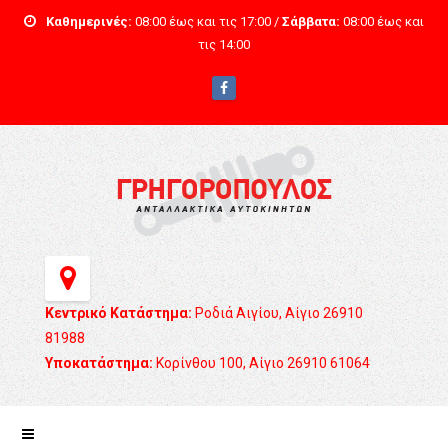
Καθημερινές:
08:00 έως και τις 17:00 /
Σάββατα:
08:00 έως και
τις 14:00
Κεντρικό Κατάστημα:
Ροδιά Αιγίου, Αίγιο 26910
81988
Υποκατάστημα:
Κορίνθου 100, Αίγιο 26910 61064