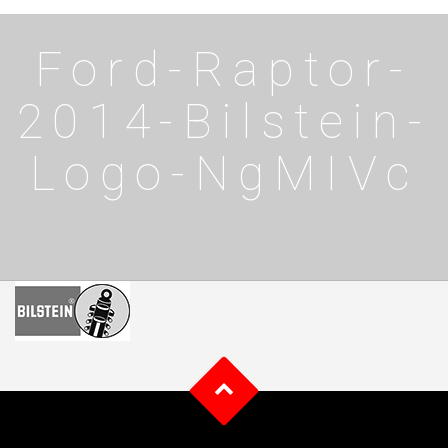
Ford-Raptor-
2014-Bilstein-
Logo-NgMIVc