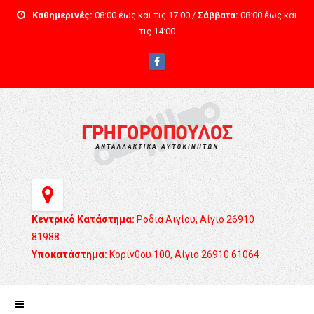
Καθημερινές:
08:00 έως και τις 17:00 /
Σάββατα:
08:00 έως και
τις 14:00
Κεντρικό Κατάστημα:
Ροδιά Αιγίου, Αίγιο 26910
81988
Υποκατάστημα:
Κορίνθου 100, Αίγιο 26910 61064