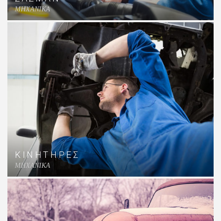
MHXANIKA
ΚΙΝΗΤΗΡΕΣ
MHXANIKA