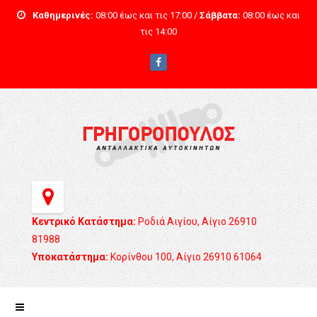
Καθημερινές:
08:00 έως και τις 17:00 /
Σάββατα:
08:00 έως και
τις 14:00
Κεντρικό Κατάστημα:
Ροδιά Αιγίου, Αίγιο 26910
81988
Υποκατάστημα:
Κορίνθου 100, Αίγιο 26910 61064