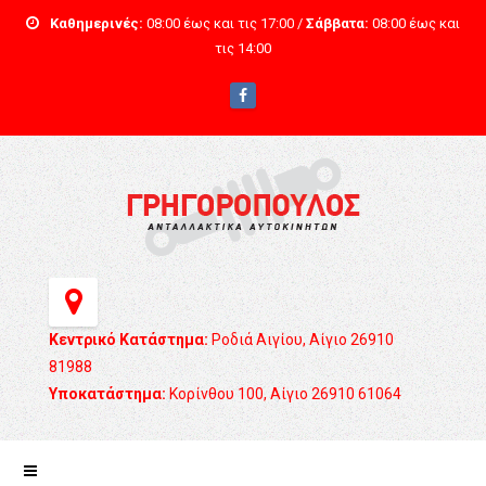
Καθημερινές:
08:00 έως και τις 17:00 /
Σάββατα:
08:00 έως και
τις 14:00
Κεντρικό Κατάστημα:
Ροδιά Αιγίου, Αίγιο 26910
81988
Υποκατάστημα:
Κορίνθου 100, Αίγιο 26910 61064