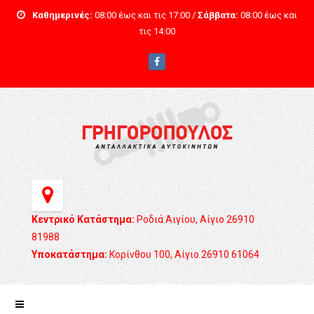
Καθημερινές:
08:00 έως και τις 17:00 /
Σάββατα:
08:00 έως και
τις 14:00
Κεντρικό Κατάστημα:
Ροδιά Αιγίου, Αίγιο 26910
81988
Υποκατάστημα:
Κορίνθου 100, Αίγιο 26910 61064