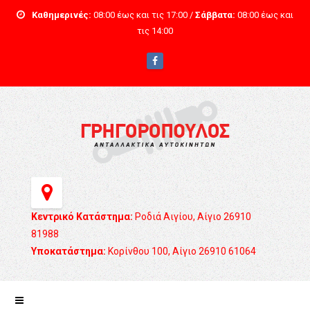
Καθημερινές:
08:00 έως και τις 17:00 /
Σάββατα:
08:00 έως και
τις 14:00
Κεντρικό Κατάστημα:
Ροδιά Αιγίου, Αίγιο 26910
81988
Υποκατάστημα:
Κορίνθου 100, Αίγιο 26910 61064