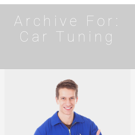
Archive For:
Car Tuning