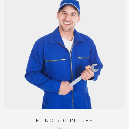
NUNO RODRIGUES
Mechanic