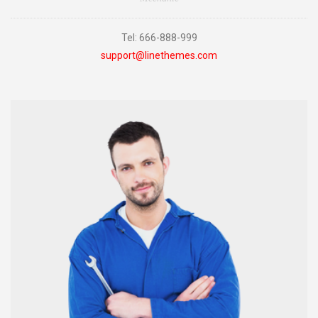
Tel:
666-888-999
support@linethemes.com