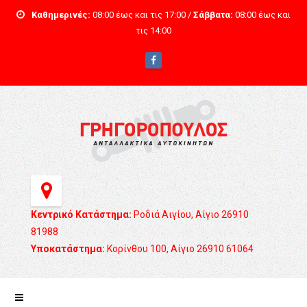
Καθημερινές:
08:00 έως και τις 17:00 /
Σάββατα:
08:00 έως και
τις 14:00
Κεντρικό Κατάστημα:
Ροδιά Αιγίου, Αίγιο 26910
81988
Υποκατάστημα:
Κορίνθου 100, Αίγιο 26910 61064