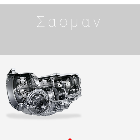
Σασμαν