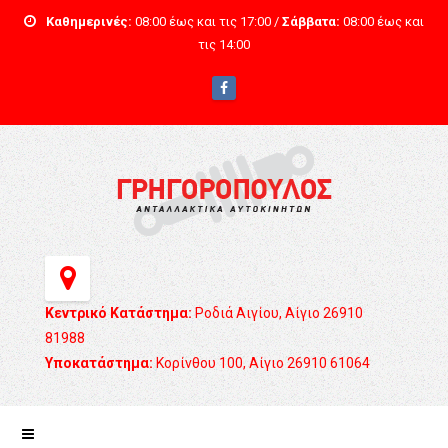
Καθημερινές:
08:00 έως και τις 17:00 /
Σάββατα:
08:00 έως και
τις 14:00
Κεντρικό Κατάστημα:
Ροδιά Αιγίου, Αίγιο 26910
81988
Υποκατάστημα:
Κορίνθου 100, Αίγιο 26910 61064