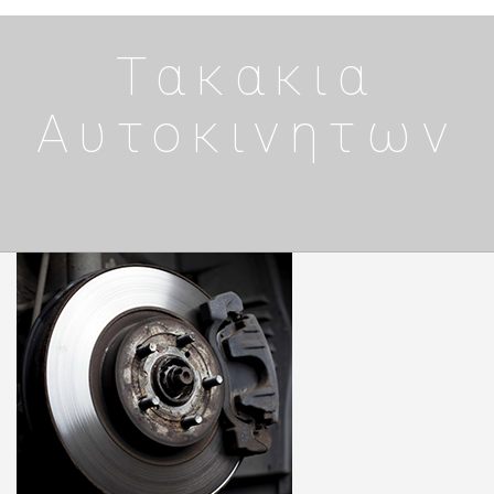
Τακακια
Αυτοκινητων