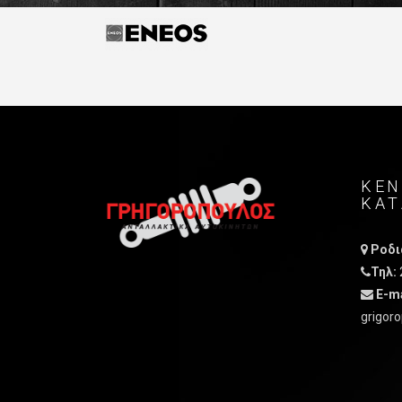
ΚΕΝ
ΚΑ
Ροδιά
Τηλ:
E-ma
grigoro