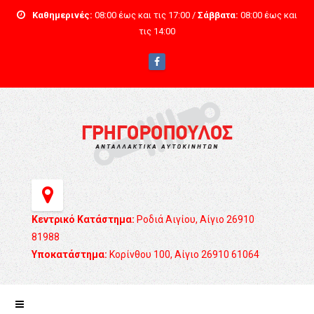
Καθημερινές:
08:00 έως και τις 17:00 /
Σάββατα:
08:00 έως και
τις 14:00
Κεντρικό Κατάστημα:
Ροδιά Αιγίου, Αίγιο 26910
81988
Υποκατάστημα:
Κορίνθου 100, Αίγιο 26910 61064