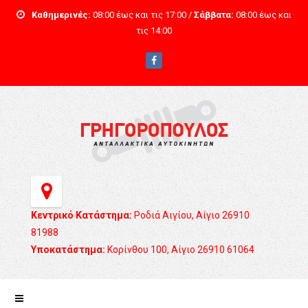
Καθημερινές:
08:00 έως και τις 17:00 /
Σάββατα:
08:00 έως και
τις 14:00
Κεντρικό Κατάστημα:
Ροδιά Αιγίου, Αίγιο 26910
81988
Υποκατάστημα:
Κορίνθου 100, Αίγιο 26910 61064