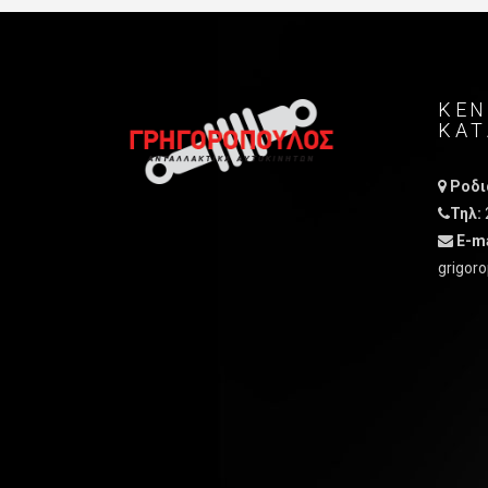
ΚΕΝ
ΚΑ
Ροδιά
Τηλ:
E-ma
grigoro