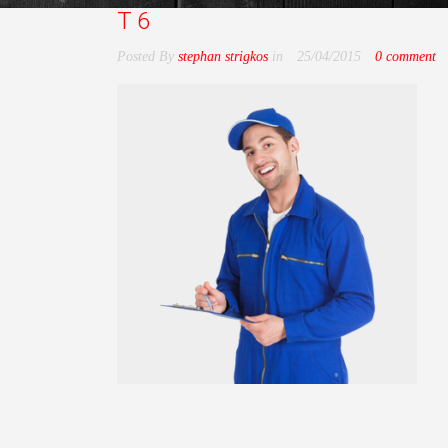
T6
Posted By
stephan strigkos
in
25/04/2015
0 comment